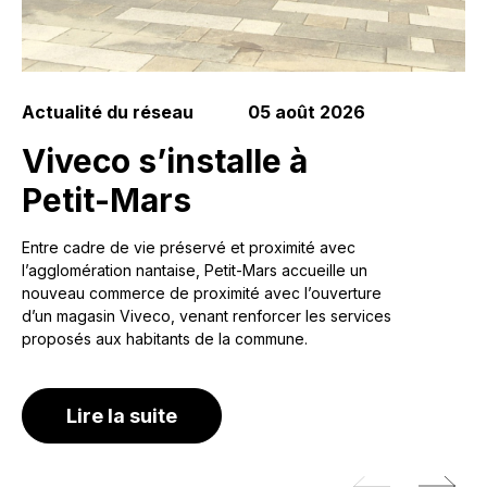
Actualité du réseau
05 août 2026
Viveco s’installe à
Petit-Mars
Entre cadre de vie préservé et proximité avec
l’agglomération nantaise, Petit-Mars accueille un
nouveau commerce de proximité avec l’ouverture
d’un magasin Viveco, venant renforcer les services
proposés aux habitants de la commune.
Située en Loire-Atlantique, entre les rives de
l’Erdre et le bassin nantais, la commune de Petit-
Lire la suite
Mars séduit par son environnement agréable et
son esprit village. C’est dans ce territoire
dynamique, où la proximité et la qualité de vie
occupent une place importante, qu’un nouveau